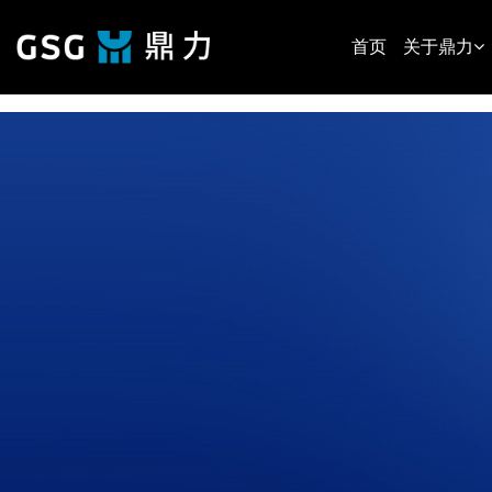
{__HEAD__}
首页
关于鼎力