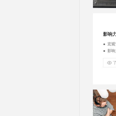
影响
● 宏
● 影