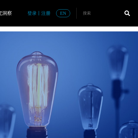
究洞察
登录
丨
注册
EN