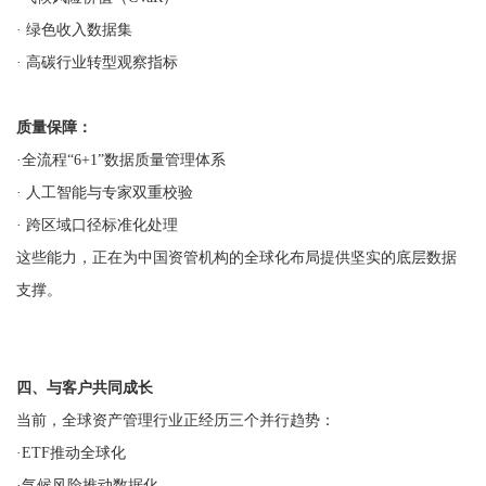
· 绿色收入数据集
· 高碳行业转型观察指标
质量保障：
·全流程“6+1”数据质量管理体系
· 人工智能与专家双重校验
· 跨区域口径标准化处理
这些能力，正在为中国资管机构的全球化布局提供坚实的底层数据
支撑。
四、与客户共同成长
当前，全球资产管理行业正经历三个并行趋势：
·ETF推动全球化
·气候风险推动数据化