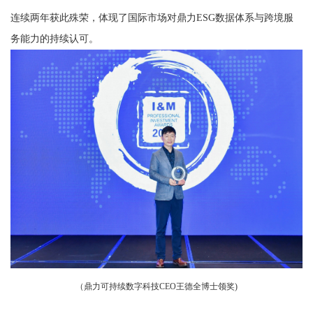
连续两年获此殊荣，体现了国际市场对鼎力ESG数据体系与跨境服
务能力的持续认可。
（鼎力可持续数字科技CEO王德全博士领奖)