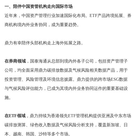
一、陪伴中国资管机构走向国际市场
近年来，中国资产管理行业加速国际化布局。ETF产品跨境拓展、券
商机构境内外业务协同，成为重要趋势。
鼎力有幸陪伴头部机构走上海外拓展之路。
在券商领域
，国泰海通从总部到境内外各子公司，包括资产管理子
公司，均全面采用鼎力碳排放数据及气候风险相关数据产品，用于
投资管理、风险管理及环境信息披露。鼎力提供的跨市场ESG数据
与气候风险评估能力，已成为其境内外业务协同运作的重要基础设
施。
在ETF领域
，鼎力持续为香港领先ETF管理机构提供亚洲及中东市场
碳排放测算、绿色收入数据及气候风险分析支持，覆盖新加坡、日
本、越南、韩国、沙特等多个市场。