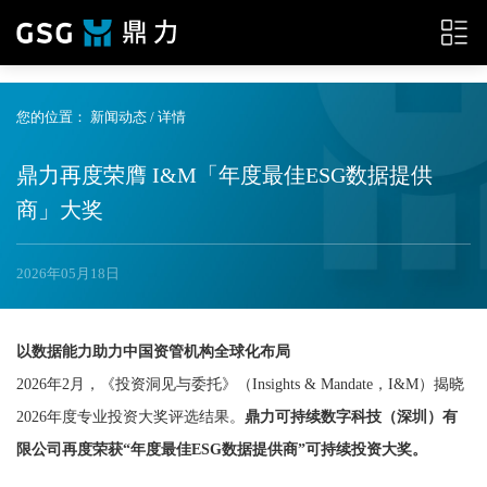
{__HEAD__}
您的位置：
新闻动态
/ 详情
鼎力再度荣膺 I&M「年度最佳ESG数据提供
商」大奖
2026年05月18日
以数据能力助力中国资管机构全球化布局
2026年2月，《投资洞见与委托》（Insights & Mandate，I&M）揭晓
2026年度专业投资大奖评选结果。
鼎力可持续数字科技（深圳）有
限公司再度荣获“年度最佳ESG数据提供商”可持续投资大奖。