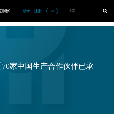
究洞察
登录
丨
注册
EN
近70家中国生产合作伙伴已承